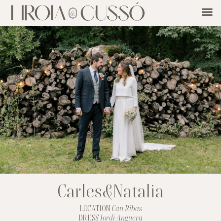
Carles&Natalia
LOCATION
Can Ribas
DRESS
Jordi Anguera