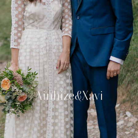
Ainhize&Xavi